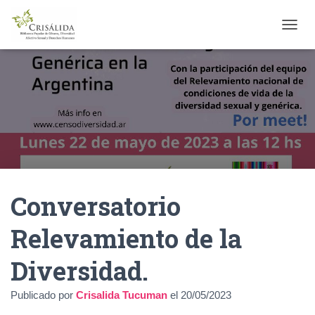
C
A
M
B
I
A
R
M
O
D
O
D
Conversatorio
E
N
A
Relevamiento de la
V
E
Diversidad.
G
A
C
Publicado por
Crisalida Tucuman
el
20/05/2023
I