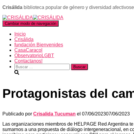
Crisálida
biblioteca popular de género y diversidad afectivos
Cambiar modo de navegación
Inicio
Crisálida
fundación Bienvenides
CasaCaracol
ObservatorioLGBT
Contactanos!
Buscar:
Protagonistas del ca
Publicado por
Crisalida Tucuman
el
07/06/2023
07/06/2023
Las organizaciones miembros de HELPAGE Red Argentina te inv
sumarnos a una propuesta de diálogo intergeneracional, en c