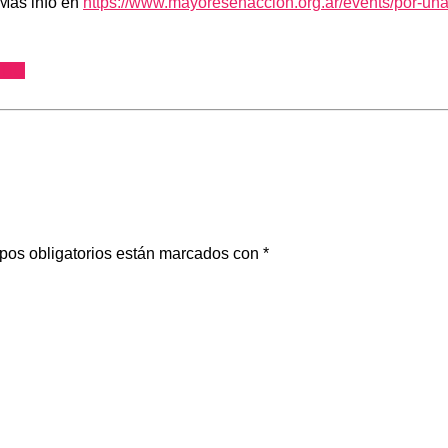
. Más info en
https://www.mayoresenaccion.org.ar/events/por-un
TIQ
pos obligatorios están marcados con
*