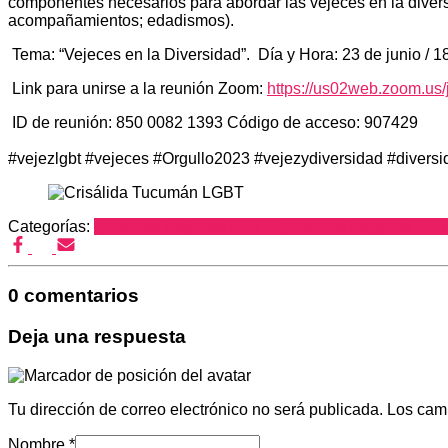
componentes necesarios para abordar las vejeces en la diversid
acompañamientos; edadismos).
Tema: “Vejeces en la Diversidad”. Día y Hora: 23 de junio / 
Link para unirse a la reunión Zoom:
https://us02web.zoom.us
ID de reunión: 850 0082 1393 Código de acceso: 907429
#vejezlgbt #vejeces #Orgullo2023 #vejezydiversidad #divers
Categorías:
personas mayores LGBT+
personas mayores LGB
0 comentarios
Deja una respuesta
Tu dirección de correo electrónico no será publicada.
Los cam
Nombre
*