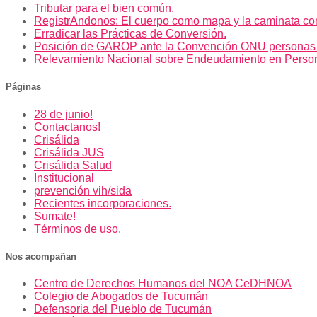
Tributar para el bien común.
RegistrAndonos: El cuerpo como mapa y la caminata co
Erradicar las Prácticas de Conversión.
Posición de GAROP ante la Convención ONU personas
Relevamiento Nacional sobre Endeudamiento en Perso
Páginas
28 de junio!
Contactanos!
Crisálida
Crisálida JUS
Crisálida Salud
Institucional
prevención vih/sida
Recientes incorporaciones.
Sumate!
Términos de uso.
Nos acompañan
Centro de Derechos Humanos del NOA CeDHNOA
Colegio de Abogados de Tucumán
Defensoria del Pueblo de Tucumán