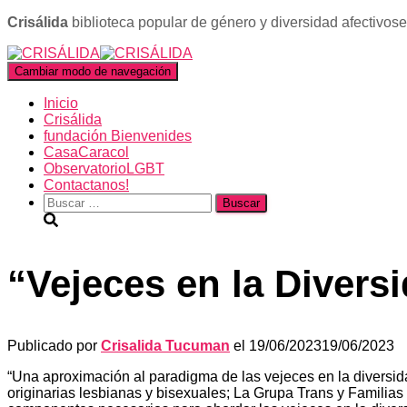
Crisálida
biblioteca popular de género y diversidad afectivos
Cambiar modo de navegación
Inicio
Crisálida
fundación Bienvenides
CasaCaracol
ObservatorioLGBT
Contactanos!
Buscar:
“Vejeces en la Divers
Publicado por
Crisalida Tucuman
el
19/06/2023
19/06/2023
“Una aproximación al paradigma de las vejeces en la diversida
originarias lesbianas y bisexuales; La Grupa Trans y Famili