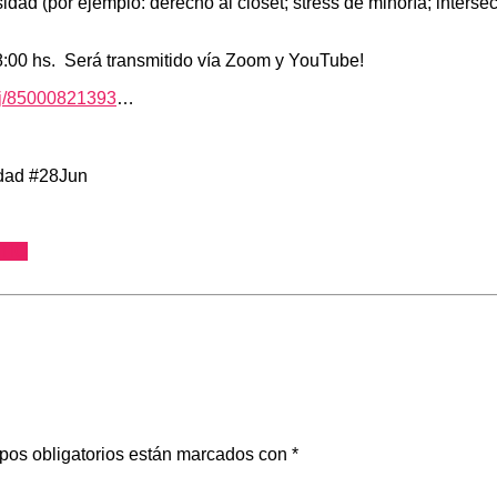
ad (por ejemplo: derecho al clóset; stress de minoría; intersec
18:00 hs. Será transmitido vía Zoom y YouTube!
/j/85000821393
…
idad #28Jun
TIQ
pos obligatorios están marcados con
*