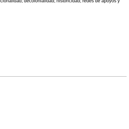
cionalidad; decolonialidad; historicidad; redes de apoyos y