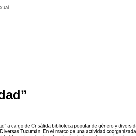
exual
idad”
d” a cargo de Crisálida biblioteca popular de género y diversi
as Diversas Tucumán. En el marco de una actividad coorganizad