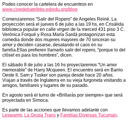
Podes conocer la cartelera de encuentros en
www.cinedebatelbtiq.ediedu.org/blog
Comenzaremos “Salir del Ropero” de Angeles Reiné. La
proyección será el jueves 6 de julio a las 19 hs, en Crisálida
biblioteca popular en calle virgen de la merced 431 piso 3 C.
Verónica Forqué y Rosa María Sardá protagonizan esta
comedia donde dos mujeres mayores de 70 sinceran su
amor y deciden casarse, desatando el caos en su
familia.Ellas prefieren llamarlo salir del ropero, “porque lo del
clóset es para los hombres”, dicen.
El sábado 8 de julio a las 16 hs proyectaremos “Un amor
memorable” de Harry Mcqueen. El encuentro será en Barrio
Oeste II. Sam y Tusker son pareja desde hace 20 años.
Viajan a través de Inglaterra en su vieja furgoneta visitando a
amigos, familiares y lugares de su pasado.
En agosto será el turno de «Brillarás por siempre» que será
proyectada en Simoca.
Es parte de las acciones que llevamos adelante con
Leswarmi
,
La Grupa Trans
y
Familias Diversas Tucuman
.