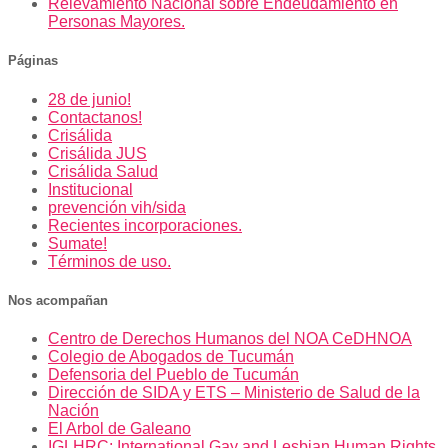
Relevamiento Nacional sobre Endeudamiento en
Personas Mayores.
Páginas
28 de junio!
Contactanos!
Crisálida
Crisálida JUS
Crisálida Salud
Institucional
prevención vih/sida
Recientes incorporaciones.
Sumate!
Términos de uso.
Nos acompañan
Centro de Derechos Humanos del NOA CeDHNOA
Colegio de Abogados de Tucumán
Defensoria del Pueblo de Tucumán
Dirección de SIDA y ETS – Ministerio de Salud de la
Nación
El Arbol de Galeano
IGLHRC: International Gay and Lesbian Human Rights