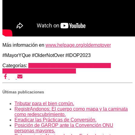
Más información en
www.helpage.org/oldernotover
#MayorYQue #OlderNotOver #IDOP2023
Categorías:
Cabildeo
Campañas
personas mayores
LGBT+
personas mayores LGBTIQ
Últimas publicaciones
Tributar para el bien común.
RegistrAndonos: El cuerpo como mapa y la caminata
como redescubrimiento.
Erradicar las Prácticas de Conversión.
Posición de GAROP ante la Convención ONU
personas mayores.