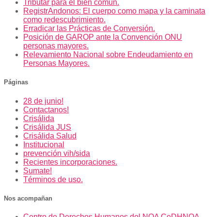
Tributar para el bien común.
RegistrAndonos: El cuerpo como mapa y la caminata
como redescubrimiento.
Erradicar las Prácticas de Conversión.
Posición de GAROP ante la Convención ONU
personas mayores.
Relevamiento Nacional sobre Endeudamiento en
Personas Mayores.
Páginas
28 de junio!
Contactanos!
Crisálida
Crisálida JUS
Crisálida Salud
Institucional
prevención vih/sida
Recientes incorporaciones.
Sumate!
Términos de uso.
Nos acompañan
Centro de Derechos Humanos del NOA CeDHNOA