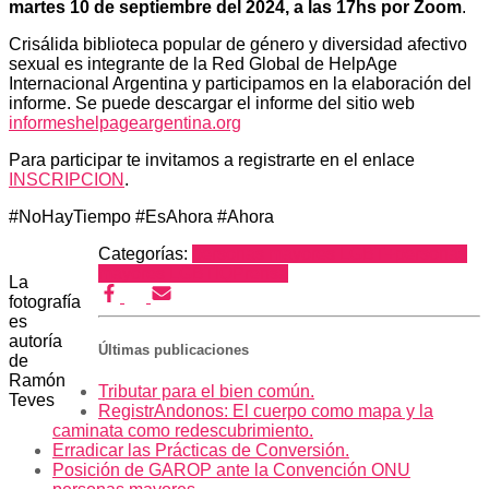
martes 10 de septiembre del 2024, a las 17hs por Zoom
.
Crisálida biblioteca popular de género y diversidad afectivo
sexual es integrante de la Red Global de HelpAge
Internacional Argentina y participamos en la elaboración del
informe. Se puede descargar el informe del sitio web
informeshelpageargentina.org
Para participar te invitamos a registrarte en el enlace
INSCRIPCION
.
#NoHayTiempo #EsAhora #Ahora
Categorías:
personas mayores LGBT+
personas
mayores LGBTIQ
Prensa
La
fotografía
es
autoría
Últimas publicaciones
de
Ramón
Tributar para el bien común.
Teves
RegistrAndonos: El cuerpo como mapa y la
caminata como redescubrimiento.
Erradicar las Prácticas de Conversión.
Posición de GAROP ante la Convención ONU