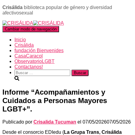
Crisálida
biblioteca popular de género y diversidad
afectivosexual
Cambiar modo de navegación
Inicio
Crisálida
fundación Bienvenides
CasaCaracol
ObservatorioLGBT
Contactanos!
Buscar:
Informe “Acompañamientos y
Cuidados a Personas Mayores
LGBT+”.
Publicado por
Crisalida Tucuman
el
07/05/2026
07/05/2026
Desde el consorcio EDIedu (
La Grupa Trans, Crisálida