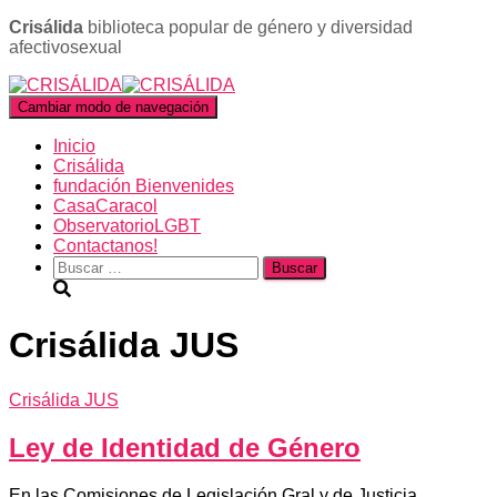
Crisálida
biblioteca popular de género y diversidad
afectivosexual
Cambiar modo de navegación
Inicio
Crisálida
fundación Bienvenides
CasaCaracol
ObservatorioLGBT
Contactanos!
Buscar:
Crisálida JUS
Crisálida JUS
Ley de Identidad de Género
En las Comisiones de Legislación Gral y de Justicia