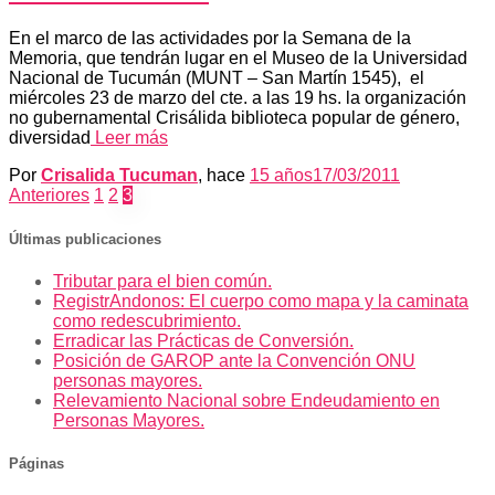
En el marco de las actividades por la Semana de la
Memoria, que tendrán lugar en el Museo de la Universidad
Nacional de Tucumán (MUNT – San Martín 1545), el
miércoles 23 de marzo del cte. a las 19 hs. la organización
no gubernamental Crisálida biblioteca popular de género,
diversidad
Leer más
Por
Crisalida Tucuman
, hace
15 años
17/03/2011
Paginación
Anteriores
1
2
3
de
Últimas publicaciones
entradas
Tributar para el bien común.
RegistrAndonos: El cuerpo como mapa y la caminata
como redescubrimiento.
Erradicar las Prácticas de Conversión.
Posición de GAROP ante la Convención ONU
personas mayores.
Relevamiento Nacional sobre Endeudamiento en
Personas Mayores.
Páginas