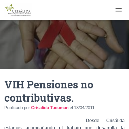
C
A
M
B
I
A
R
M
O
D
O
D
VIH Pensiones no
E
N
A
contributivas.
V
E
Publicado por
Crisalida Tucuman
el
13/04/2011
G
A
C
Desde Crisálida
I
estamos acompañando el trabajo que desarrolla la