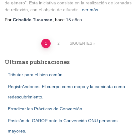
de género”. Esta iniciativa consiste en la realización de jornadas
de reflexión, con el objeto de difundir
Leer más
Por
Crisalida Tucuman
, hace
15 años
Paginación
1
2
SIGUIENTES
de
Últimas publicaciones
entradas
Tributar para el bien común.
RegistrAndonos: El cuerpo como mapa y la caminata como
redescubrimiento.
Erradicar las Prácticas de Conversión.
Posición de GAROP ante la Convención ONU personas
mayores.