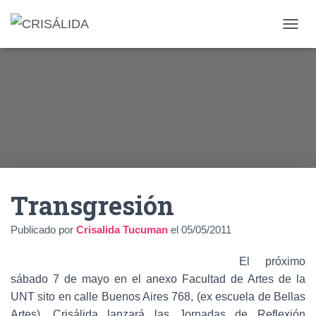
C
A
M
B
I
A
R
M
O
D
O
D
Transgresión
E
N
A
Publicado por
Crisalida Tucuman
el
05/05/2011
V
E
El próximo
G
A
sábado 7 de mayo en el anexo Facultad de Artes de la
C
UNT sito en calle Buenos Aires 768, (ex escuela de Bellas
I
Artes), Crisálida lanzará las Jornadas de Reflexión