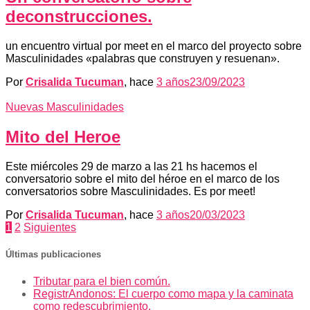
deconstrucciones.
un encuentro virtual por meet en el marco del proyecto sobre
Masculinidades «palabras que construyen y resuenan».
Por
Crisalida Tucuman
, hace
3 años
23/09/2023
Nuevas Masculinidades
Mito del Heroe
Este miércoles 29 de marzo a las 21 hs hacemos el
conversatorio sobre el mito del héroe en el marco de los
conversatorios sobre Masculinidades. Es por meet!
Por
Crisalida Tucuman
, hace
3 años
20/03/2023
Paginación
1
2
Siguientes
de
Últimas publicaciones
entradas
Tributar para el bien común.
RegistrAndonos: El cuerpo como mapa y la caminata
como redescubrimiento.