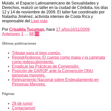
Mulabi, el Espacio Latinoamericano de Sexualidades y
Derechos, realizó un taller en la ciudad de Córdoba, los días
12 y 14 de noviembre de 2009. El taller fue coordinado por
Natasha Jiménez, activista intersex de Costa Rica y
responsable del
Leer más
Por
Crisalida Tucuman
, hace
17 años
16/11/2009
Paginación
Anteriores
1
…
68
69
de
Últimas publicaciones
entradas
Tributar para el bien común.
RegistrAndonos: El cuerpo como mapa y la caminata
como redescubrimiento.
Erradicar las Prácticas de Conversión.
Posición de GAROP ante la Convención ONU
personas mayores.
Relevamiento Nacional sobre Endeudamiento en
Personas Mayores.
Páginas
28 de junio!
Contactanos!