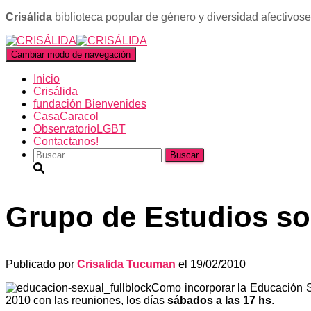
Crisálida
biblioteca popular de género y diversidad afectivos
Cambiar modo de navegación
Inicio
Crisálida
fundación Bienvenides
CasaCaracol
ObservatorioLGBT
Contactanos!
Buscar:
Grupo de Estudios sob
Publicado por
Crisalida Tucuman
el
19/02/2010
Como incorporar la Educación Se
2010 con las reuniones, los días
sábados a las 17 hs
.