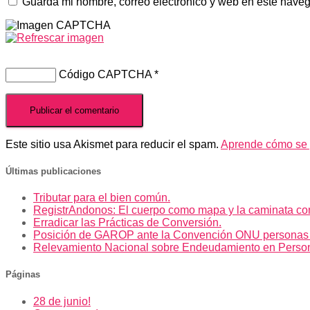
Guarda mi nombre, correo electrónico y web en este nave
Código CAPTCHA
*
Este sitio usa Akismet para reducir el spam.
Aprende cómo se p
Últimas publicaciones
Tributar para el bien común.
RegistrAndonos: El cuerpo como mapa y la caminata co
Erradicar las Prácticas de Conversión.
Posición de GAROP ante la Convención ONU personas
Relevamiento Nacional sobre Endeudamiento en Perso
Páginas
28 de junio!