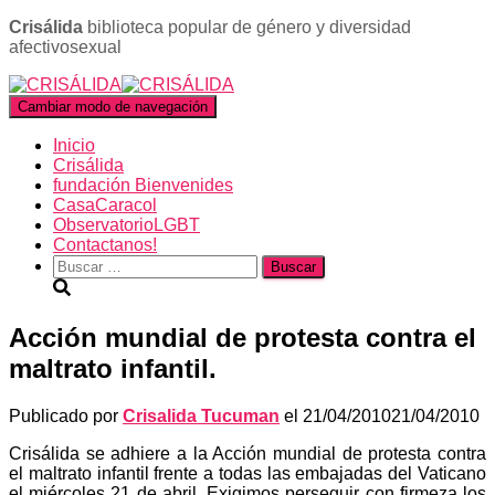
Crisálida
biblioteca popular de género y diversidad
afectivosexual
Cambiar modo de navegación
Inicio
Crisálida
fundación Bienvenides
CasaCaracol
ObservatorioLGBT
Contactanos!
Buscar:
Acción mundial de protesta contra el
maltrato infantil.
Publicado por
Crisalida Tucuman
el
21/04/2010
21/04/2010
Crisálida se adhiere a la Acción mundial de protesta contra
el maltrato infantil frente a todas las embajadas del Vaticano
el miércoles 21 de abril. Exigimos perseguir con firmeza los