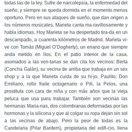
todas las de la ley. Sufre de narcolepsia, la enfermedad del
sueño, y siempre se queda dormida en el momento menos
oportuno. Pero en sus ataques de sueño, que dan origen a
los números musicales, Marieta canta ma-ravillosamente y
habla idiomas. Hoy Marieta se ha despertado tira-da en un
descampado, a cuarenta kilómetros de Madrid. Marieta vi-
ve con Tomás (Miguel O’Dogherty), un enano que siempre
anda metido en líos. En el patio interior de la casa,
asomados a las ven-tanas se dan cita los vecinos: Berta
(Concha Galán), su vecina de arriba que trabaja en un sex
shop y a la que Marieta cuida de su hi-jo, Paulito; Don
Emiliano, rollo fraile octogenario o Pili, la Pelos, una
prostituta con cara de niña y con más años que la vieja
peluca que usa para trabajar. También son vecinas las
hermanas Maria-nas, dos colombianas deformadas por las
hormonas y la silicona y que al colgar su ropa dejan sin sol
a las vecinas de abajo. Pero la peor de todas es la
Candelaria (Pilar Bardem), propietaria del edifi-cio, llena