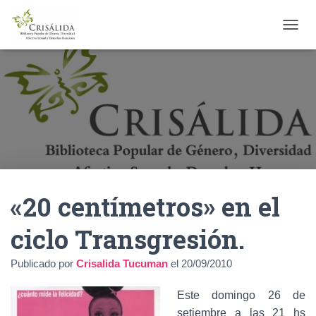
C
A
M
B
I
A
R
M
O
D
O
D
«20 centímetros» en el
E
N
A
ciclo Transgresión.
V
E
Publicado por
Crisalida Tucuman
el
20/09/2010
G
A
C
Este domingo 26 de
I
setiembre a las 21 hs