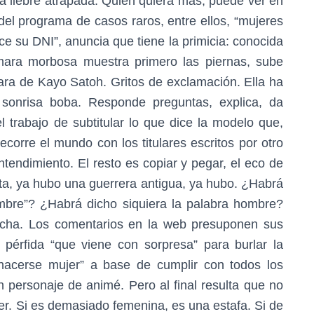
a liebre atrapada. Quien quiera más, puede ver en
l programa de casos raros, entre ellos, “mujeres
e su DNI”, anuncia que tiene la primicia: conocida
mara morbosa muestra primero las piernas, sube
cara de Kayo Satoh. Gritos de exclamación. Ella ha
 sonrisa boba. Responde preguntas, explica, da
 trabajo de subtitular lo que dice la modelo que,
ecorre el mundo con los titulares escritos por otro
ntendimiento. El resto es copiar y pegar, el eco de
sta, ya hubo una guerrera antigua, ya hubo. ¿Habrá
mbre”? ¿Habrá dicho siquiera la palabra hombre?
ucha. Los comentarios en la web presuponen sus
 pérfida “que viene con sorpresa” para burlar la
hacerse mujer” a base de cumplir con todos los
personaje de animé. Pero al final resulta que no
er. Si es demasiado femenina, es una estafa. Si de