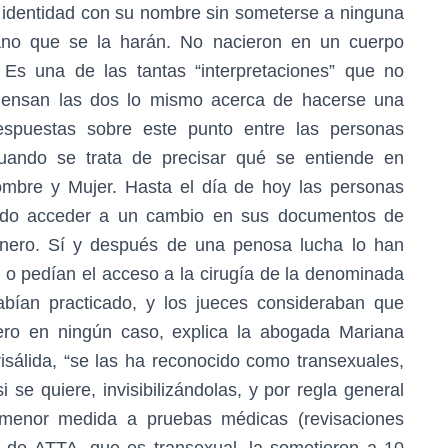
de identidad con su nombre sin someterse a ninguna
vano que se la harán. No nacieron en un cuerpo
 Es una de las tantas “interpretaciones” que no
piensan las dos lo mismo acerca de hacerse una
espuestas sobre este punto entre las personas
cuando se trata de precisar qué se entiende en
ombre y Mujer. Hasta el día de hoy las personas
dido acceder a un cambio en sus documentos de
énero. Sí y después de una penosa lucha lo han
o pedían el acceso a la cirugía de la denominada
abían practicado, y los jueces consideraban que
Pero en ningún caso, explica la abogada Mariana
álida, “se las ha reconocido como transexuales,
i se quiere, invisibilizándolas, y por regla general
menor medida a pruebas médicas (revisaciones
e de ATTA, que es transexual, la sometieron a 10