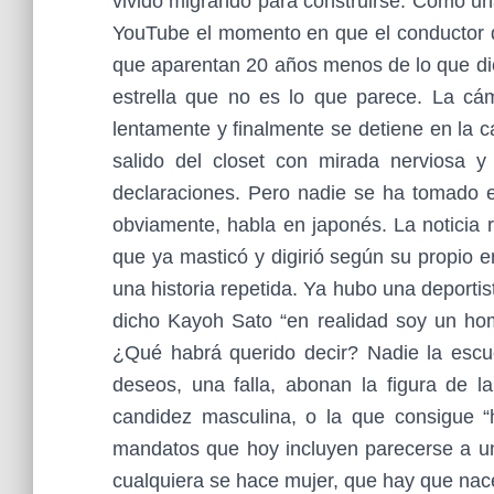
vivido migrando para construirse. Como un
YouTube el momento en que el conductor de
que aparentan 20 años menos de lo que dic
estrella que no es lo que parece. La cá
lentamente y finalmente se detiene en la 
salido del closet con mirada nerviosa y
declaraciones. Pero nadie se ha tomado el
obviamente, habla en japonés. La noticia r
que ya masticó y digirió según su propio e
una historia repetida. Ya hubo una deporti
dicho Kayoh Sato “en realidad soy un ho
¿Qué habrá querido decir? Nadie la esc
deseos, una falla, abonan la figura de la
candidez masculina, o la que consigue “
mandatos que hoy incluyen parecerse a un 
cualquiera se hace mujer, que hay que nac