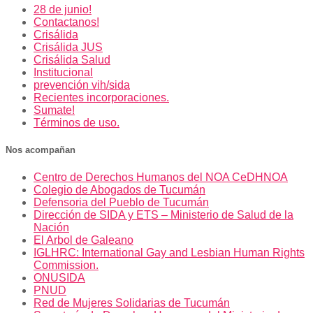
28 de junio!
Contactanos!
Crisálida
Crisálida JUS
Crisálida Salud
Institucional
prevención vih/sida
Recientes incorporaciones.
Sumate!
Términos de uso.
Nos acompañan
Centro de Derechos Humanos del NOA CeDHNOA
Colegio de Abogados de Tucumán
Defensoria del Pueblo de Tucumán
Dirección de SIDA y ETS – Ministerio de Salud de la
Nación
El Arbol de Galeano
IGLHRC: International Gay and Lesbian Human Rights
Commission.
ONUSIDA
PNUD
Red de Mujeres Solidarias de Tucumán