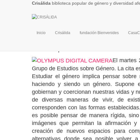
Crisálida
biblioteca popular de género y diversidad af
Grupo de Estudios
Inicio
Crisálida
fundación Bienvenides
CasaC
Publicado por
Crisalida Tucuman
el
05/02
El martes 
Grupo de Estudios sobre Género. La cita es
Estudiar el género implica pensar sobre n
haciendo y siendo un género. Supone el
gobiernan y coercionan nuestras vidas y nu
de diversas maneras de vivir, de exi
corresponden con las formas establecidas
es posible pensar de manera rígida, sin
imágenes que permitan la afirmación y l
creación de nuevos espacios para compa
alternativas donde sea posible volver a