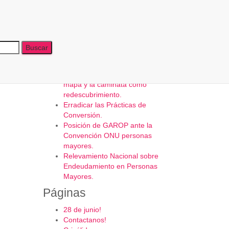
Últimas publicaciones
Tributar para el bien común.
RegistrAndonos: El cuerpo como
mapa y la caminata como
redescubrimiento.
Erradicar las Prácticas de
Conversión.
Posición de GAROP ante la
Convención ONU personas
mayores.
Relevamiento Nacional sobre
Endeudamiento en Personas
Mayores.
Páginas
28 de junio!
Contactanos!