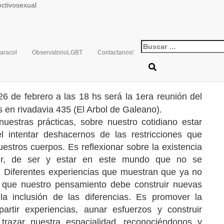
ectivosexual
Buscar:
 sobre Género.
aracol
ObservatorioLGBT
Contactanos!
/2013
05/02/2013
26 de febrero a las 18 hs será la 1era reunión del
 en rivadavia 435 (El Arbol de Galeano).
uestras prácticas, sobre nuestro cotidiano estar
 intentar deshacernos de las restricciones que
estros cuerpos. Es reflexionar sobre la existencia
stir, de ser y estar en este mundo que no se
.
Diferentes experiencias que muestran que ya no
o que nuestro pensamiento debe construir nuevas
a inclusión de las diferencias. Es promover la
rtir experiencias, aunar esfuerzos y construir
 trazar nuestra espacialidad, reconociéndonos y