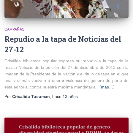
CAMPAÑAS
Repudio a la tapa de Noticias del
27-12
Crisálida biblioteca popular expresa su repudio a la tapa de la
revista Noticias de la edición del 27 de diciembre de 2013 con la
imagen de la Presidenta de la Nación y el título de tapa en el que
una vez más vuelven a operar violencia de género de parte de
esta editorial contra nuestra máxima mandataria.
(más…)
Por
Crisalida Tucuman
, hace
13 años