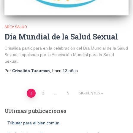
AREA SALUD
Día Mundial de la Salud Sexual
Crisálida participará en la celebración del Día Mundial de la Salud
Sexual, impulsado por la Asociación Mundial para la Salud
Sexual.
Por
Crisalida Tucuman
, hace
13 años
Paginación
1
2
…
5
SIGUIENTES
de
Últimas publicaciones
entradas
Tributar para el bien común.