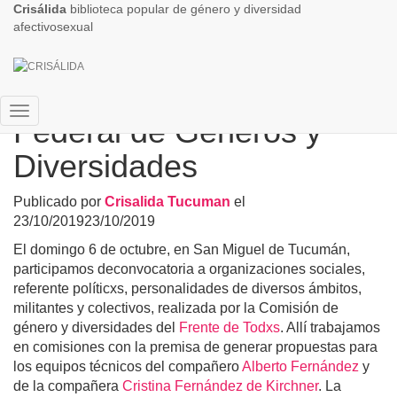
Crisálida
biblioteca popular de género y diversidad
afectivosexual
Tucumán Jornada
Federal de Géneros y
Cambiar
modo
Diversidades
de
navegación
Publicado por
Crisalida Tucuman
el
23/10/2019
23/10/2019
El domingo 6 de octubre, en San Miguel de Tucumán,
participamos deconvocatoria a organizaciones sociales,
referente políticxs, personalidades de diversos ámbitos,
militantes y colectivos, realizada por la Comisión de
género y diversidades del
Frente de Todxs
. Allí trabajamos
en comisiones con la premisa de generar propuestas para
los equipos técnicos del compañero
Alberto Fernández
y
de la compañera
Cristina Fernández de Kirchner
. La