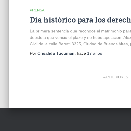
PRENSA
Día histórico para los derec
La primera sentencia que reconoce el matrimonio para
debido a que venció el plazo y no hubo apelacion. Alex
Civil de la calle Berutti 3325, Ciudad de Buenos Aires,
Por
Crisalida Tucuman
, hace
17 años
Paginación
ANTERIORES
de
entradas