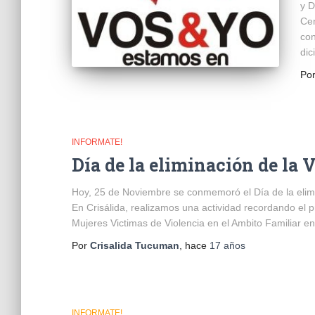
y D
Ce
con
dic
Po
INFORMATE!
Día de la eliminación de la
Hoy, 25 de Noviembre se conmemoró el Día de la elim
En Crisálida, realizamos una actividad recordando el 
Mujeres Victimas de Violencia en el Ambito Familiar 
Por
Crisalida Tucuman
, hace
17 años
INFORMATE!