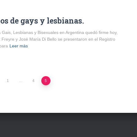
hos de gays y lesbianas.
 Gais, Lesbianas y Bisexuales en Argentina quedó firme hoy,
 Freyre y José María Di Bello se presentaron en el Registro
 para
Leer más
1
…
4
5