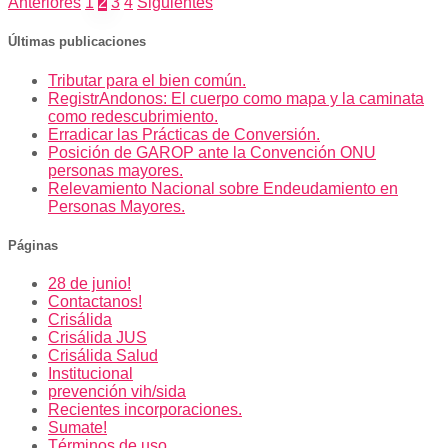
Paginación
Anteriores
1
2
3
4
Siguientes
de
Últimas publicaciones
entradas
Tributar para el bien común.
RegistrAndonos: El cuerpo como mapa y la caminata
como redescubrimiento.
Erradicar las Prácticas de Conversión.
Posición de GAROP ante la Convención ONU
personas mayores.
Relevamiento Nacional sobre Endeudamiento en
Personas Mayores.
Páginas
28 de junio!
Contactanos!
Crisálida
Crisálida JUS
Crisálida Salud
Institucional
prevención vih/sida
Recientes incorporaciones.
Sumate!
Términos de uso.