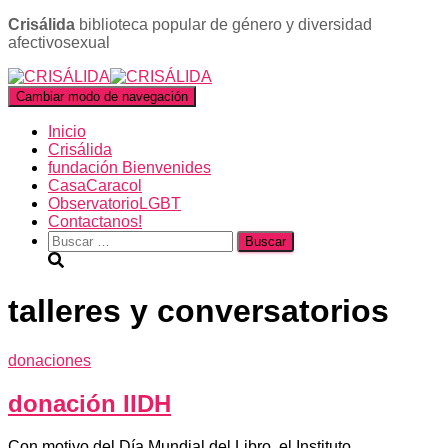
Crisálida
biblioteca popular de género y diversidad
afectivosexual
Cambiar modo de navegación
Inicio
Crisálida
fundación Bienvenides
CasaCaracol
ObservatorioLGBT
Contactanos!
Buscar:
talleres y conversatorios
donaciones
donación IIDH
Con motivo del Día Mundial del Libro, el Instituto