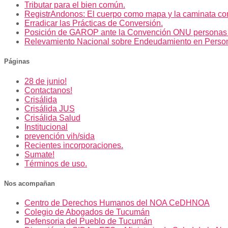
Tributar para el bien común.
RegistrAndonos: El cuerpo como mapa y la caminata co
Erradicar las Prácticas de Conversión.
Posición de GAROP ante la Convención ONU personas
Relevamiento Nacional sobre Endeudamiento en Perso
Páginas
28 de junio!
Contactanos!
Crisálida
Crisálida JUS
Crisálida Salud
Institucional
prevención vih/sida
Recientes incorporaciones.
Sumate!
Términos de uso.
Nos acompañan
Centro de Derechos Humanos del NOA CeDHNOA
Colegio de Abogados de Tucumán
Defensoria del Pueblo de Tucumán