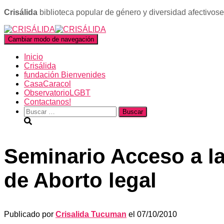
Crisálida
biblioteca popular de género y diversidad afectivos
Cambiar modo de navegación
Inicio
Crisálida
fundación Bienvenides
CasaCaracol
ObservatorioLGBT
Contactanos!
Buscar:
Seminario Acceso a la
de Aborto legal
Publicado por
Crisalida Tucuman
el
07/10/2010