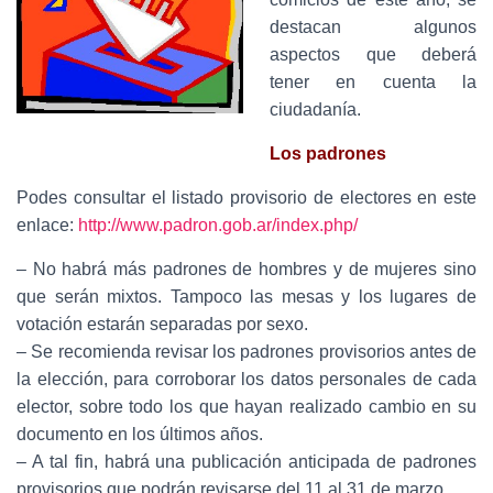
Ó
N
destacan algunos
aspectos que deberá
tener en cuenta la
ciudadanía.
Los padrones
Podes consultar el listado provisorio de electores en este
enlace:
http://www.padron.gob.ar/index.php/
– No habrá más padrones de hombres y de mujeres sino
que serán mixtos. Tampoco las mesas y los lugares de
votación estarán separadas por sexo.
– Se recomienda revisar los padrones provisorios antes de
la elección, para corroborar los datos personales de cada
elector, sobre todo los que hayan realizado cambio en su
documento en los últimos años.
– A tal fin, habrá una publicación anticipada de padrones
provisorios que podrán revisarse del 11 al 31 de marzo.