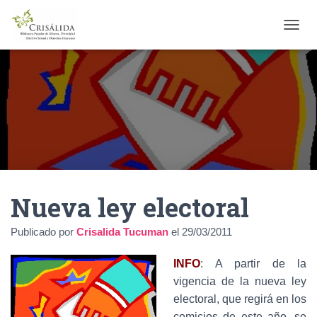
C
A
M
B
I
A
R
M
O
D
O
D
Nueva ley electoral
E
N
A
Publicado por
Crisalida Tucuman
el
29/03/2011
V
E
INFO
: A partir de la
G
A
vigencia de la nueva ley
C
electoral, que regirá en los
I
comicios de este año, se