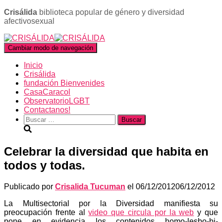
Crisálida
biblioteca popular de género y diversidad
afectivosexual
Cambiar modo de navegación
Inicio
Crisálida
fundación Bienvenides
CasaCaracol
ObservatorioLGBT
Contactanos!
Buscar:
Celebrar la diversidad que habita en
todos y todas.
Publicado por
Crisalida Tucuman
el
06/12/2012
06/12/2012
La Multisectorial por la Diversidad manifiesta su
preocupación frente al
video que circula por la web
y que
pone en evidencia los contenidos homo-lesbo-bi-