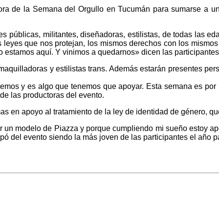
ra de la Semana del Orgullo en Tucumán para sumarse a un e
 públicas, militantes, diseñadoras, estilistas, de todas las eda
s leyes que nos protejan, los mismos derechos con los mismo
stamos aquí. Y vinimos a quedarnos» dicen las participantes en
 maquilladoras y estilistas trans. Además estarán presentes pe
emos y es algo que tenemos que apoyar. Esta semana es por le
 de las productoras del evento.
rmas en apoyo al tratamiento de la ley de identidad de género, q
ir un modelo de Piazza y porque cumpliendo mi sueño estoy ap
ó del evento siendo la más joven de las participantes el año 