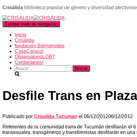
Crisálida
biblioteca popular de género y diversidad afectivos
Cambiar modo de navegación
Inicio
Crisálida
fundación Bienvenides
CasaCaracol
ObservatorioLGBT
Contactanos!
Buscar:
Desfile Trans en Plaz
Publicado por
Crisalida Tucuman
el
06/12/2012
06/12/2012
Referentes de la comunidad trans de Tucumán desfilarán el 6 
transexuales, transgéneros y transformistas desfilarán en un