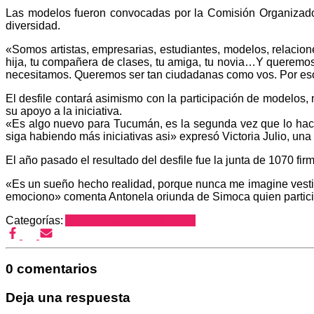
Las modelos fueron convocadas por la Comisión Organizado
diversidad.
«Somos artistas, empresarias, estudiantes, modelos, relaciones
hija, tu compañera de clases, tu amiga, tu novia…Y queremo
necesitamos. Queremos ser tan ciudadanas como vos. Por eso e
El desfile contará asimismo con la participación de modelos,
su apoyo a la iniciativa.
«Es algo nuevo para Tucumán, es la segunda vez que lo hac
siga habiendo más iniciativas asi» expresó Victoria Julio, una
El año pasado el resultado del desfile fue la junta de 1070 fi
«Es un sueño hecho realidad, porque nunca me imagine vest
emociono» comenta Antonela oriunda de Simoca quien particip
Categorías:
Area Trans
Featured Posts
0 comentarios
Deja una respuesta