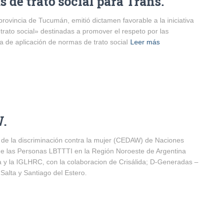
de trato social para Trans.
ovincia de Tucumán, emitió dictamen favorable a la iniciativa
trato social» destinadas a promover el respeto por las
va de aplicación de normas de trato social
Leer más
W.
 de la discriminación contra la mujer (CEDAW) de Naciones
de las Personas LBTTTI en la Región Noroeste de Argentina
 y la IGLHRC, con la colaboracion de Crisálida; D-Generadas –
Salta y Santiago del Estero.