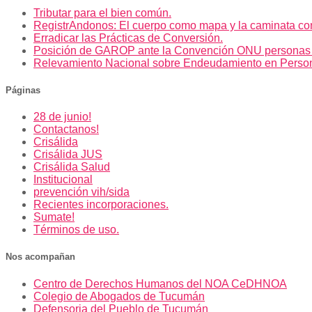
entradas
Tributar para el bien común.
RegistrAndonos: El cuerpo como mapa y la caminata co
Erradicar las Prácticas de Conversión.
Posición de GAROP ante la Convención ONU personas
Relevamiento Nacional sobre Endeudamiento en Perso
Páginas
28 de junio!
Contactanos!
Crisálida
Crisálida JUS
Crisálida Salud
Institucional
prevención vih/sida
Recientes incorporaciones.
Sumate!
Términos de uso.
Nos acompañan
Centro de Derechos Humanos del NOA CeDHNOA
Colegio de Abogados de Tucumán
Defensoria del Pueblo de Tucumán