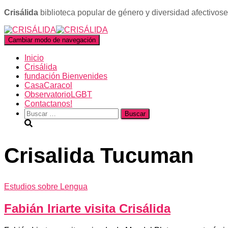
Crisálida
biblioteca popular de género y diversidad afectivos
Cambiar modo de navegación
Inicio
Crisálida
fundación Bienvenides
CasaCaracol
ObservatorioLGBT
Contactanos!
Buscar:
Crisalida Tucuman
Estudios sobre Lengua
Fabián Iriarte visita Crisálida