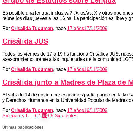
Grupo de Estudios sobre Lengua
Es posible una lengua inclusiva? @; os/as, X y otras opcion
reúne los dias jueves a las 16 hs. La participación es libre y 
Por
Crisalida Tucuman
, hace
17 años
17/11/2009
Crisálida JUS
Todos los viernes de 17 a 19 hs funciona Crisálida JUS, nuest
asesoramiento, frente a las inquietudes de la comunidad LGTB y
Por
Crisalida Tucuman
, hace
17 años
16/11/2009
Crisálida junto a Madres de Plaza de 
El sabado 14 de noviembre estuvimos participando en la Mesa
y Derechos Humanos en la Universidad Popular de Madres 
Por
Crisalida Tucuman
, hace
17 años
16/11/2009
Paginación
Anteriores
1
…
67
68
69
Siguientes
de
Últimas publicaciones