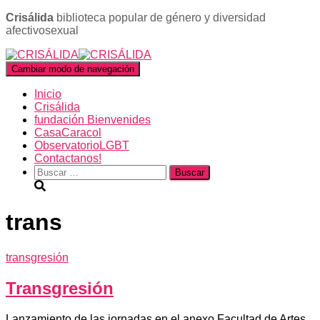
Crisálida
biblioteca popular de género y diversidad
afectivosexual
Cambiar modo de navegación
Inicio
Crisálida
fundación Bienvenides
CasaCaracol
ObservatorioLGBT
Contactanos!
Buscar:
trans
transgresión
Transgresión
Lanzamiento de las jornadas en el anexo Facultad de Artes