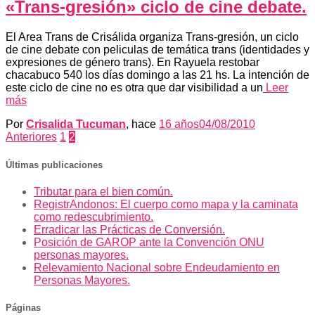
«Trans-gresión» ciclo de cine debate.
El Area Trans de Crisálida organiza Trans-gresión, un ciclo
de cine debate con peliculas de temática trans (identidades y
expresiones de género trans). En Rayuela restobar
chacabuco 540 los días domingo a las 21 hs. La intención de
este ciclo de cine no es otra que dar visibilidad a un
Leer
más
Por
Crisalida Tucuman
, hace
16 años
04/08/2010
Paginación
Anteriores
1
2
de
Últimas publicaciones
entradas
Tributar para el bien común.
RegistrAndonos: El cuerpo como mapa y la caminata
como redescubrimiento.
Erradicar las Prácticas de Conversión.
Posición de GAROP ante la Convención ONU
personas mayores.
Relevamiento Nacional sobre Endeudamiento en
Personas Mayores.
Páginas