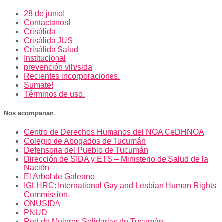
28 de junio!
Contactanos!
Crisálida
Crisálida JUS
Crisálida Salud
Institucional
prevención vih/sida
Recientes incorporaciones.
Sumate!
Términos de uso.
Nos acompañan
Centro de Derechos Humanos del NOA CeDHNOA
Colegio de Abogados de Tucumán
Defensoria del Pueblo de Tucumán
Dirección de SIDA y ETS – Ministerio de Salud de la
Nación
El Arbol de Galeano
IGLHRC: International Gay and Lesbian Human Rights
Commission.
ONUSIDA
PNUD
Red de Mujeres Solidarias de Tucumán